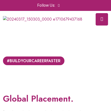
Follow Us:
#BUILDYOURCAREERFASTER
DREAMLEAP
International Career
Program with Guaranteed
Global Placement.