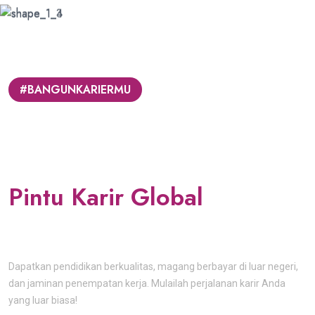
#BANGUNKARIERMU
DREAMLEAP
Lebih dari Sekedar Gelar -
DreamLeap Membuka di
Pintu Karir Global
Hospitality!
Dapatkan pendidikan berkualitas, magang berbayar di luar negeri,
dan jaminan penempatan kerja. Mulailah perjalanan karir Anda
yang luar biasa!