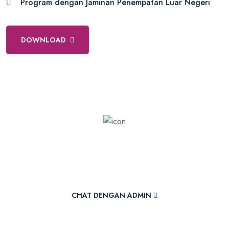
Program dengan Jaminan Penempatan Luar Negeri
DOWNLOAD
International Career Path
Cara Cepat Bangun Karier Di Luar Negeri
CHAT DENGAN ADMIN